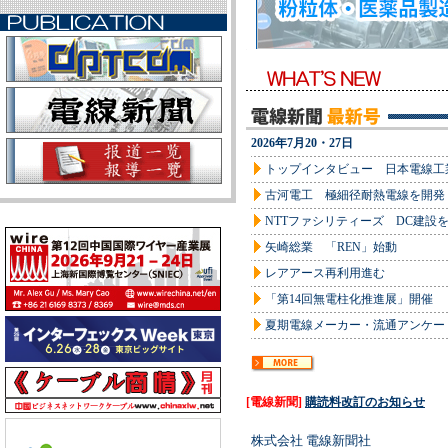
2026年7月20・27日
トップインタビュー 日本電線工
古河電工 極細径耐熱電線を開発
NTTファシリティーズ DC建設
矢崎総業 「REN」始動
レアアース再利用進む
「第14回無電柱化推進展」開催
夏期電線メーカー・流通アンケー
[電線新聞]
購読料改訂のお知らせ
株式会社 電線新聞社